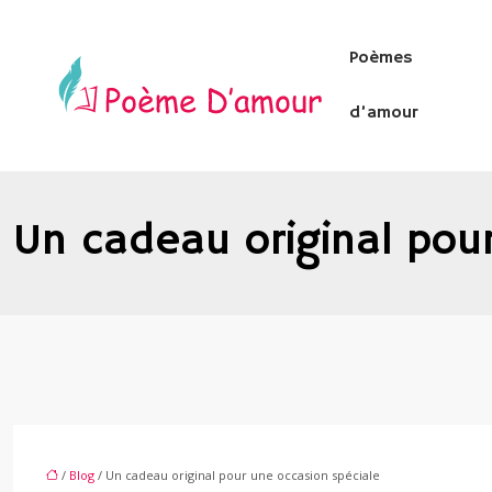
Poèmes
d’amour
Un cadeau original pou
/
Blog
/ Un cadeau original pour une occasion spéciale