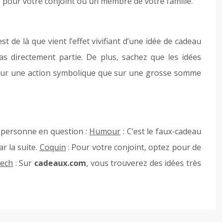
s pour votre conjoint ou un membre de votre famille.
 de là que vient l’effet vivifiant d’une idée de cadeau
as directement partie. De plus, sachez que les idées
s sur une action symbolique que sur une grosse somme
a personne en question :
Humour
: C’est le faux-cadeau
r la suite.
Coquin
: Pour votre conjoint, optez pour de
tech
: Sur
cadeaux.com
, vous trouverez des idées très