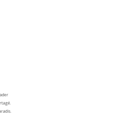
ader
rtagé.
aradis.