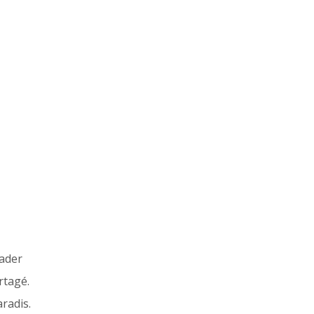
ader
rtagé.
aradis.