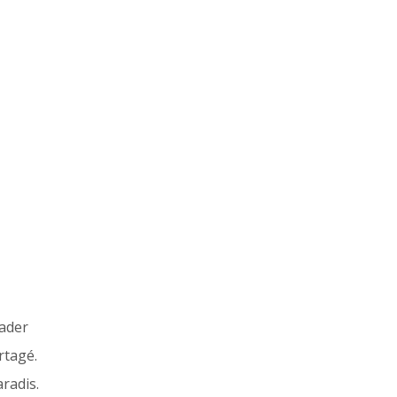
ader
rtagé.
aradis.