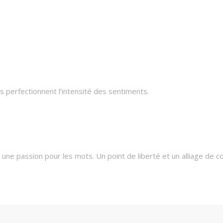
 perfectionnent l’intensité des sentiments.
une passion pour les mots. Un point de liberté et un alliage de c
oètes et l’excellence de leur création artistique seront à l’app