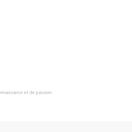
onnaissance et de passion.
ui de votre émerveillement.