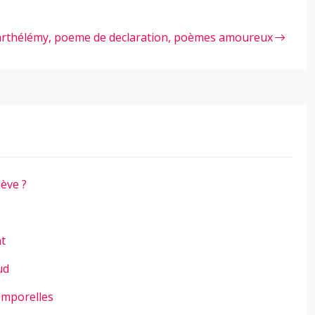
rthélémy, poeme de declaration, poèmes amoureux
ève ?
nt
ud
emporelles