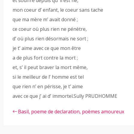
et souffre depuis qu’ il est né,
mon coeur d’ enfant, le coeur sans tache
que ma mère m’ avait donné ;
ce coeur où plus rien ne pénètre,
d’ où plus rien désormais ne sort ;
je t’ aime avec ce que mon être
a de plus fort contre la mort ;
et, s’ il peut braver la mort même,
si le meilleur de l’ homme est tel
que rien n’ en périsse, je t’ aime
avec ce que j’ ai d’ immortel.Sully PRUDHOMME
Basil, poeme de declaration, poèmes amoureux