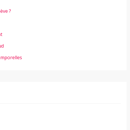
ève ?
nt
ud
emporelles