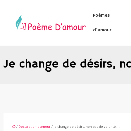
Poèmes
d’amour
Je change de désirs, n
/
Déclaration d'amour
/ Je change de désirs, non pas de volonté, …