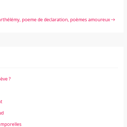
rthélémy, poeme de declaration, poèmes amoureux
ève ?
nt
ud
emporelles