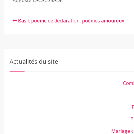
Auguste LACAUSSADE
Basil, poeme de declaration, poèmes amoureux
Actualités du site
Comb
P
P
Mariage c