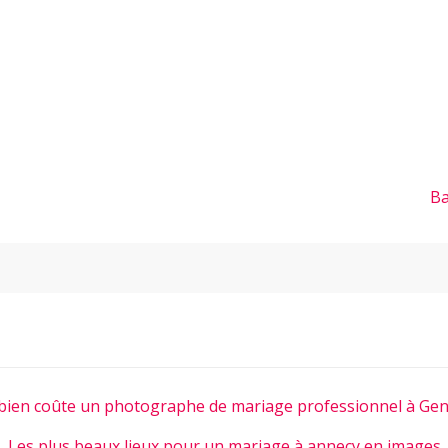
Ba
ien coûte un photographe de mariage professionnel à Gen
Les plus beaux lieux pour un mariage à annecy en images