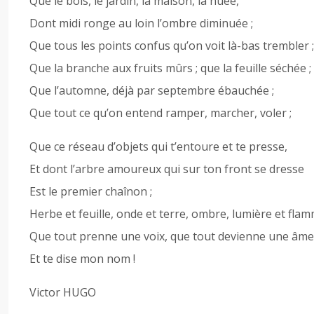
Que le bois, le jardin, la maison, la nuée,
Dont midi ronge au loin l’ombre diminuée ;
Que tous les points confus qu’on voit là-bas trembler ;
Que la branche aux fruits mûrs ; que la feuille séchée ;
Que l’automne, déjà par septembre ébauchée ;
Que tout ce qu’on entend ramper, marcher, voler ;
Que ce réseau d’objets qui t’entoure et te presse,
Et dont l’arbre amoureux qui sur ton front se dresse
Est le premier chaînon ;
Herbe et feuille, onde et terre, ombre, lumière et flam
Que tout prenne une voix, que tout devienne une âme
Et te dise mon nom !
Victor HUGO