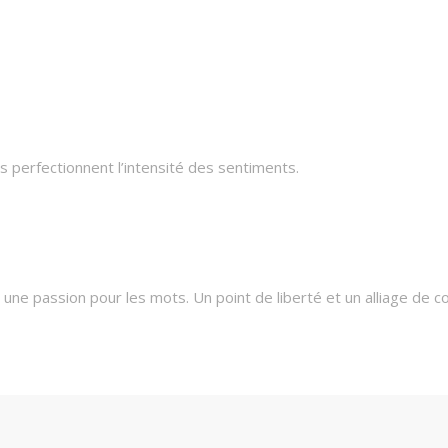
 perfectionnent l’intensité des sentiments.
une passion pour les mots. Un point de liberté et un alliage de c
oètes et l’excellence de leur création artistique seront à l’app