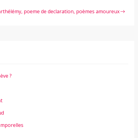
rthélémy, poeme de declaration, poèmes amoureux
ève ?
nt
ud
emporelles