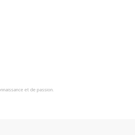
onnaissance et de passion.
ui de votre émerveillement.