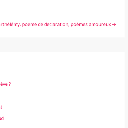
rthélémy, poeme de declaration, poèmes amoureux
ève ?
nt
ud