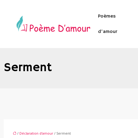
Poèmes
d’amour
Serment
/
Déclaration d'amour
/ Serment