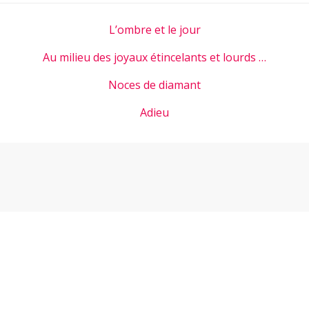
L’ombre et le jour
Au milieu des joyaux étincelants et lourds …
Noces de diamant
Adieu