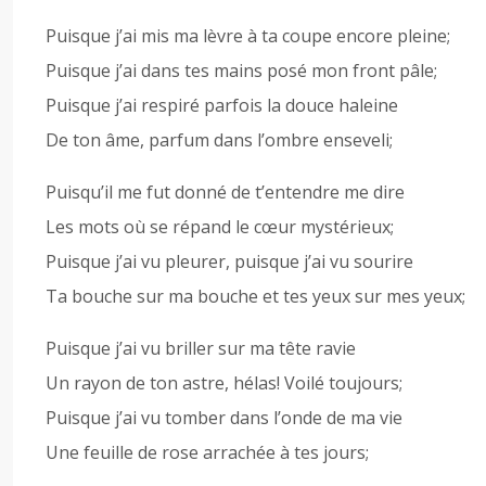
Puisque j’ai mis ma lèvre à ta coupe encore pleine;
Puisque j’ai dans tes mains posé mon front pâle;
Puisque j’ai respiré parfois la douce haleine
De ton âme, parfum dans l’ombre enseveli;
Puisqu’il me fut donné de t’entendre me dire
Les mots où se répand le cœur mystérieux;
Puisque j’ai vu pleurer, puisque j’ai vu sourire
Ta bouche sur ma bouche et tes yeux sur mes yeux;
Puisque j’ai vu briller sur ma tête ravie
Un rayon de ton astre, hélas! Voilé toujours;
Puisque j’ai vu tomber dans l’onde de ma vie
Une feuille de rose arrachée à tes jours;