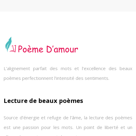
L’alignement parfait des mots et l’excellence des beaux
poèmes perfectionnent l’intensité des sentiments.
Lecture de beaux poèmes
Source d’énergie et refuge de l’âme, la lecture des poèmes
est une passion pour les mots. Un point de liberté et un