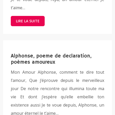
t’aime…
LIRE LA SUITE
Alphonse, poeme de declaration,
poèmes amoureux
Mon Amour Alphonse, comment te dire tout
l’amour, Que j’éprouve depuis le merveilleux
jour De notre rencontre qui illumina toute ma
vie Et dont j’espère qu’elle embellie ton
existence aussi Je te voue depuis, Alphonse, un
amour éternel Je t’aime…