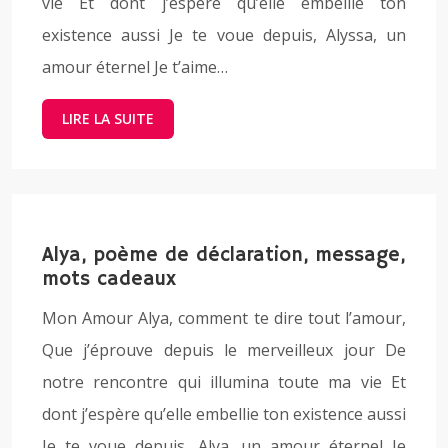
vie Et dont j’espère qu’elle embellie ton
existence aussi Je te voue depuis, Alyssa, un
amour éternel Je t’aime…
LIRE LA SUITE
Alya, poème de déclaration, message,
mots cadeaux
Mon Amour Alya, comment te dire tout l’amour,
Que j’éprouve depuis le merveilleux jour De
notre rencontre qui illumina toute ma vie Et
dont j’espère qu’elle embellie ton existence aussi
Je te voue depuis, Alya, un amour éternel Je