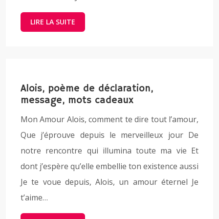
LIRE LA SUITE
Alois, poème de déclaration,
message, mots cadeaux
Mon Amour Alois, comment te dire tout l’amour,
Que j’éprouve depuis le merveilleux jour De
notre rencontre qui illumina toute ma vie Et
dont j’espère qu’elle embellie ton existence aussi
Je te voue depuis, Alois, un amour éternel Je
t’aime…