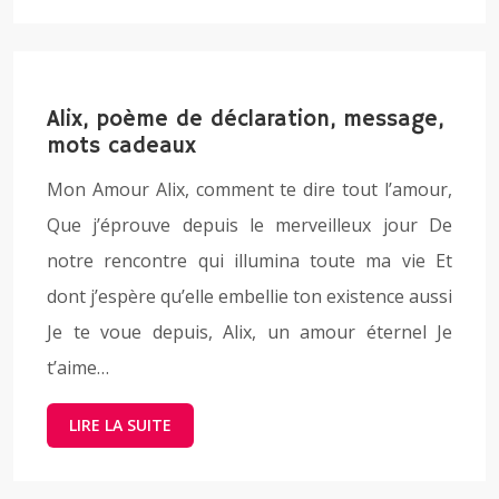
Alix, poème de déclaration, message,
mots cadeaux
Mon Amour Alix, comment te dire tout l’amour,
Que j’éprouve depuis le merveilleux jour De
notre rencontre qui illumina toute ma vie Et
dont j’espère qu’elle embellie ton existence aussi
Je te voue depuis, Alix, un amour éternel Je
t’aime…
LIRE LA SUITE