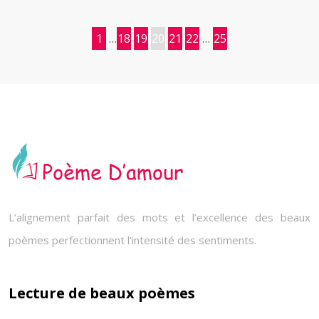
1
…
18
19
20
21
22
…
25
L’alignement parfait des mots et l’excellence des beaux
poèmes perfectionnent l’intensité des sentiments.
Lecture de beaux poèmes